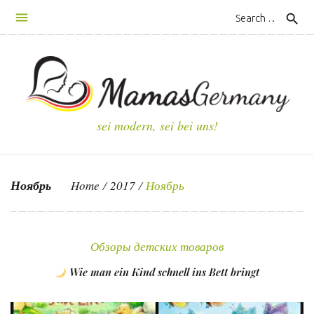
S
search
k
i
p
t
o
c
sei modern, sei bei uns!
o
n
t
Ноябрь
Home
/
2017
/
Ноябрь
e
n
М
t
е
Обзоры детских товаров
с
Wie man ein Kind schnell ins Bett bringt
я