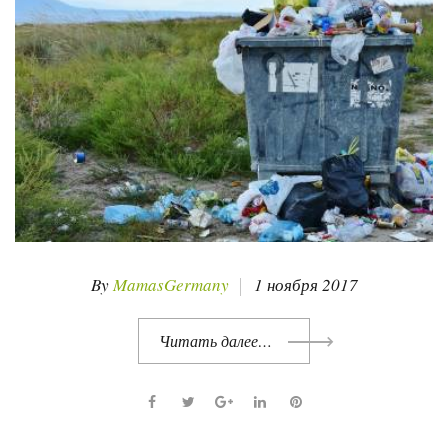
By
MamasGermany
1 ноября 2017
Читать далее…
F
T
G
L
P
a
w
o
i
i