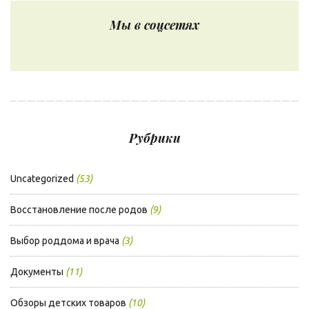
k
n
s
г
Мы в соцсетях
а
t
ц
и
я
п
о
з
Рубрики
а
п
Uncategorized
(53)
и
с
Восстановление после родов
(9)
я
Выбор роддома и врача
(3)
м
Документы
(11)
Обзоры детских товаров
(10)