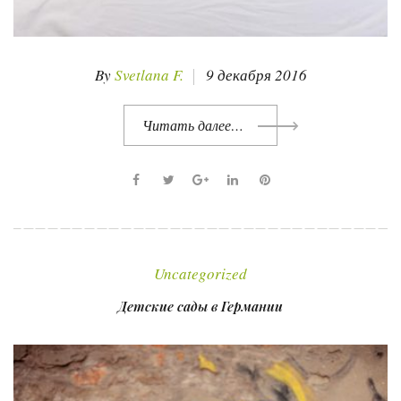
By
Svetlana F.
9 декабря 2016
Читать далее…
F
T
G
L
P
a
w
o
i
i
c
i
o
n
n
e
t
g
k
t
Uncategorized
b
t
l
e
e
o
e
e
d
r
Детские сады в Германии
o
r
+
I
e
k
n
s
t