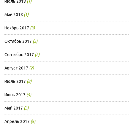
Июль 2018
(1)
Май 2018
(1)
Ноябрь 2017
(3)
Октябрь 2017
(5)
Сентябрь 2017
(2)
Август 2017
(2)
Июль 2017
(8)
Июнь 2017
(5)
Май 2017
(3)
Апрель 2017
(9)