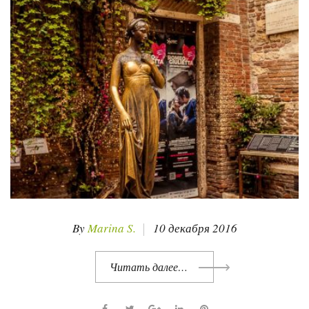
и
к
а
:
U
n
c
a
t
e
g
By
Marina S.
10 декабря 2016
o
Читать далее…
r
i