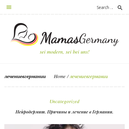
S
search
k
i
p
t
o
c
sei modern, sei bei uns!
o
n
t
лечениевгермании
Home
/
лечениевгермании
e
n
М
t
е
Uncategorized
т
Нейродермит. Причины и лечение в Германии.
к