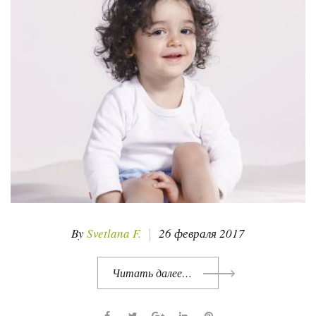
а
:
л
е
ч
е
н
и
е
в
г
By
Svetlana F.
26 февраля 2017
е
Читать далее…
р
м