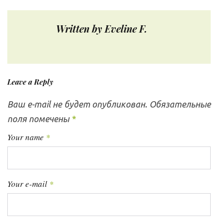
o
r
+
I
e
и
k
n
s
г
Written by
Eveline F.
а
t
ц
и
я
Leave a Reply
п
о
Ваш e-mail не будет опубликован.
Обязательные
з
поля помечены
*
а
п
Your name
*
и
с
я
Your e-mail
*
м