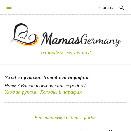
S
search
k
i
p
t
o
c
sei modern, sei bei uns!
o
n
t
Уход за руками. Холодный парафин.
e
n
Home
/
Восстановление после родов
/
Уход за руками. Холодный парафин.
t
Восстановление после родов