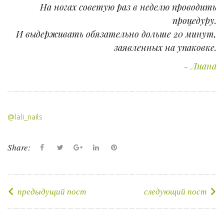
На ногах советую раз в неделю проводить
процедуру.
И выдерживать обязательно дольше 20 минут,
заявленных на упаковке.
Лиана
@lali_nails
Share:
F
T
G
L
P
a
w
o
i
i
c
i
o
n
n
e
t
g
k
t
предыдущий пост
следующий пост
Н
b
t
l
e
e
а
o
e
e
d
r
в