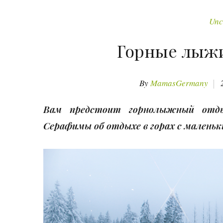
Unc
Горные лыжи 
By
MamasGermany
Вам предстоит горнолыжный отды
Серафимы об отдыхе в горах с маленьк