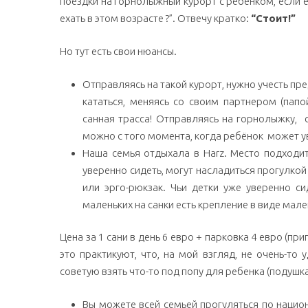
поездки на горнолыжный курорт с ребенком, если е
ехать в этом возрасте ?”. Отвечу кратко:
“Стоит!”
Но тут есть свои нюансы.
Отправляясь на такой курорт, нужно учесть пр
кататься, меняясь со своим партнером (папо
санная трасса! Отправляясь на горнолыжку, с
можно с того момента, когда ребёнок может у
Наша семья отдыхала в Harz. Место подходит
уверенно сидеть, могут насладиться прогулко
или эрго-рюкзак. Чьи детки уже уверенно си
маленьких на санки есть крепление в виде мален
Цена за 1 сани в день 6 евро + парковка 4 евро (пр
это практикуют, что, на мой взгляд, не очень-то
советую взять что-то под попу для ребенка (подушк
Вы можете всей семьей прогуляться по национ