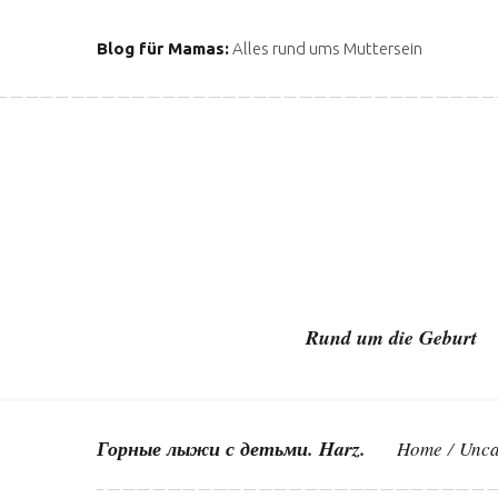
S
k
Blog für Mamas:
Alles rund ums Muttersein
i
p
t
o
c
o
n
t
e
n
Rund um die Geburt
t
Горные лыжи с детьми. Harz.
Home
/
Unca