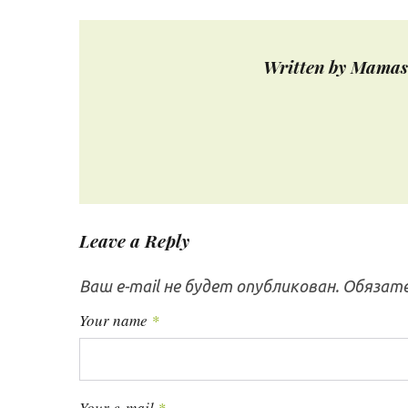
и
t
г
Written by
Mamas
а
ц
и
я
п
о
Leave a Reply
з
а
Ваш e-mail не будет опубликован.
Обязате
п
Your name
*
и
с
я
Your e-mail
*