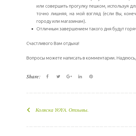
или совершить прогулку пешком, используя для
точно лишняя, на мой взгляд (если Вы, коне
городу или магазинам).
Отличным завершением такого дня будут горяч
Счастливого Вам отдыха!
Вопросы можете написать в комментарии. Надеюсь
Share:
F
T
G
L
P
a
w
o
i
i
c
i
o
n
n
e
t
g
k
t
Коляска YOYA. Отзывы.
Н
b
t
l
e
e
o
e
e
d
r
а
o
r
+
I
e
в
k
n
s