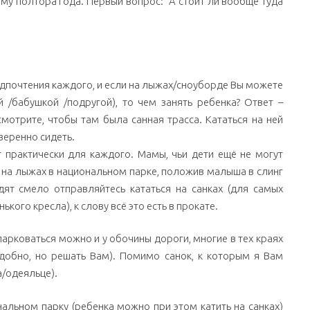
му полтора года. Первый вопрос: “А стоит ли вообще туда
едпочтения каждого, и если на лыжах/сноуборде Вы можете
й /бабушкой /подругой), то чем занять ребенка? Ответ –
мотрите, чтобы там была санная трасса. Кататься на ней
веренно сидеть.
 практически для каждого. Мамы, чьи дети ещё не могут
й на лыжах в национальном парке, положив малыша в слинг
дят смело отправляйтесь кататься на санках (для самых
ького кресла), к слову всё это есть в прокате.
ипарковаться можно и у обочины дороги, многие в тех краях
 удобно, но решать Вам). Помимо санок, к которым я Вам
а/одеяльце).
альном парку (ребенка можно при этом катить на санках)