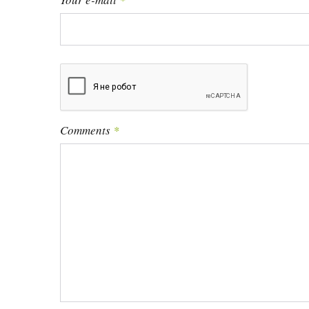
м
Comments
*