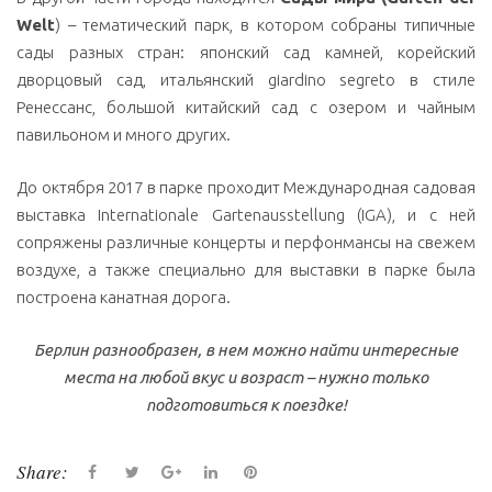
Welt
) – тематический парк, в котором собраны типичные
сады разных стран: японский сад камней, корейский
дворцовый сад, итальянский giardino segreto в стиле
Ренессанс, большой китайский сад с озером и чайным
павильоном и много других.
До октября 2017 в парке проходит Международная садовая
выставка Internationale Gartenausstellung (IGA), и с ней
сопряжены различные концерты и перфонмансы на свежем
воздухе, а также специально для выставки в парке была
построена канатная дорога.
Берлин разнообразен, в нем можно найти интересные
места на любой вкус и возраст – нужно только
подготовиться к поездке!
Share:
F
T
G
L
P