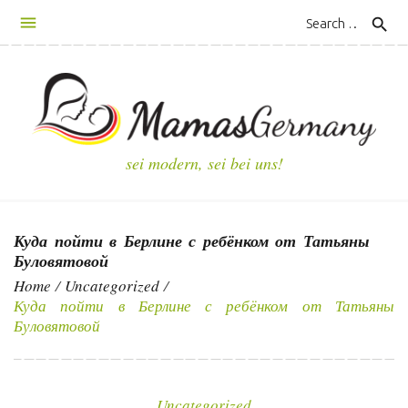
S
search
k
i
p
t
o
c
sei modern, sei bei uns!
o
n
t
Куда пойти в Берлине с ребёнком от Татьяны
e
Буловятовой
n
Home
/
Uncategorized
/
t
Куда пойти в Берлине с ребёнком от Татьяны
Буловятовой
Uncategorized