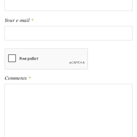
с
я
Your e-mail
*
м
Comments
*