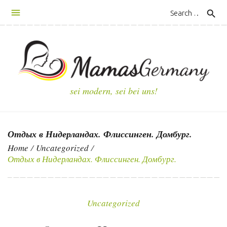
S
search
k
i
p
t
o
c
sei modern, sei bei uns!
o
n
t
Отдых в Нидерландах. Флиссинген. Домбург.
e
n
Home
/
Uncategorized
/
Отдых в Нидерландах. Флиссинген. Домбург.
t
Uncategorized