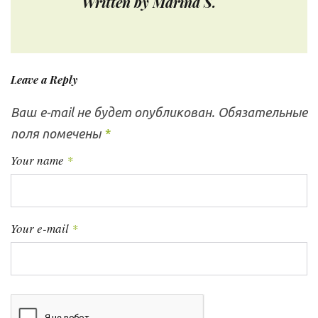
Written by
Marina S.
а
t
ц
и
я
Leave a Reply
п
о
Ваш e-mail не будет опубликован.
Обязательные
з
поля помечены
*
а
п
Your name
*
и
с
я
Your e-mail
*
м