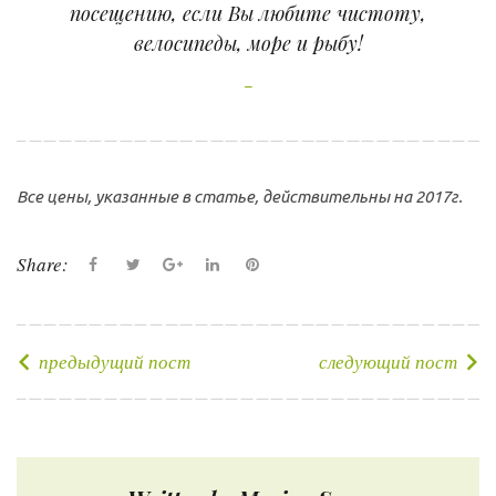
посещению, если Вы любите чистоту,
велосипеды, море и рыбу!
Все цены, указанные в статье, действительны на 2017г.
Share:
F
T
G
L
P
a
w
o
i
i
c
i
o
n
n
e
t
g
k
t
предыдущий пост
следующий пост
Н
b
t
l
e
e
а
o
e
e
d
r
в
o
r
+
I
e
и
k
n
s
г