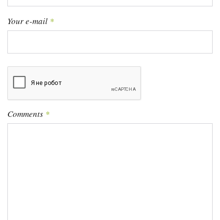
я
Your e-mail
*
м
Comments
*