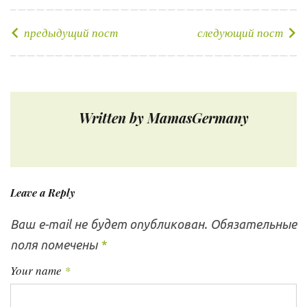
c
i
o
n
n
e
t
g
k
t
предыдущий пост
следующий пост
Н
b
t
l
e
e
а
o
e
e
d
r
в
o
r
+
I
e
и
k
n
s
г
Written by
MamasGermany
а
t
ц
и
я
Leave a Reply
п
о
Ваш e-mail не будет опубликован.
Обязательные
з
поля помечены
*
а
п
Your name
*
и
с