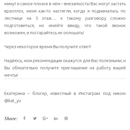
минут и самое плохое в нём – внезапность! Вас могут застать
врасплох, меня как-то настигли, когда я поднималась по
лестнице на 5 этаж… к такому разговору сложно
подготовиться, но имейте ввиду, что такой звонок
возможен, и постарайтесь не оплошать!
Через некоторое время Вы получите ответ!
Надеюсь, мои рекомендации окажутся для Вас полезными, и
Вы обязательно получите приглашение на работу вашей
мечты!
Екатерина – блогер, известный в Инстаграм под ником
@kat_yu
Share:
F
T
G
L
P
a
w
o
i
i