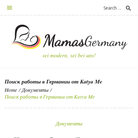
S
search
k
i
p
t
o
c
sei modern, sei bei uns!
o
n
t
Поиск работы в Германии от Katya Me
e
n
Home
/
Документы
/
Поиск работы в Германии от Katya Me
t
Документы