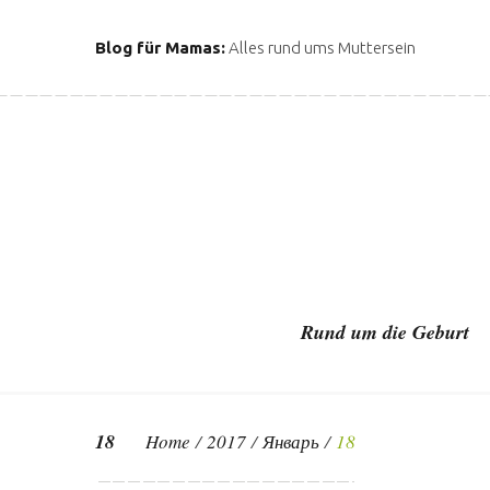
S
k
Blog für Mamas:
Alles rund ums Muttersein
i
p
t
o
c
o
n
t
e
n
Rund um die Geburt
t
18
Home
/
2017
/
Январь
/
18