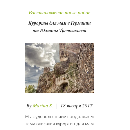
Д
Восстановление после родов
е
Курорты для мам в Германии
н
от Юлианы Третьяковой
ь
:
1
8
.
0
By
Marina S.
18 января 2017
1
Мы с удовольствием продолжаем
тему описания курортов для мам
.