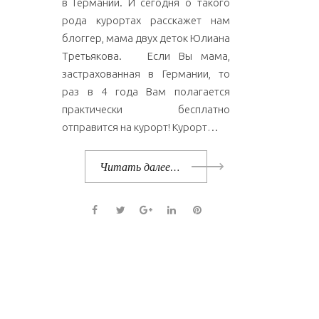
в Германии. И сегодня о такого
2
рода курортах расскажет нам
блоггер, мама двух деток Юлиана
0
Третьякова. Если Вы мама,
застрахованная в Германии, то
1
раз в 4 года Вам полагается
7
практически бесплатно
отправится на курорт! Курорт…
Читать далее…
F
T
G
L
P
a
w
o
i
i
c
i
o
n
n
e
t
g
k
t
b
t
l
e
e
o
e
e
d
r