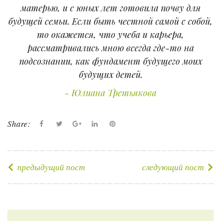
матерью, и с юных лет готовила почву для
будущей семьи. Если быть честной самой с собой,
то окажется, что учеба и карьера,
рассматривались мною всегда где-то на
подсознании, как фундамент будущего моих
будущих детей.
Юлиана Третьякова
Share:
F
T
G
L
P
a
w
o
i
i
c
i
o
n
n
e
t
g
k
t
предыдущий пост
следующий пост
Н
b
t
l
e
e
а
o
e
e
d
r
в
o
r
+
I
e
и
k
n
s
г