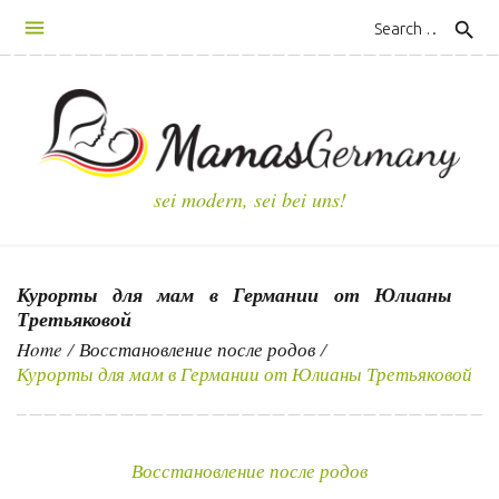
S
search
k
i
p
t
o
c
sei modern, sei bei uns!
o
n
t
Курорты для мам в Германии от Юлианы
e
Третьяковой
n
Home
/
Восстановление после родов
/
t
Курорты для мам в Германии от Юлианы Третьяковой
Восстановление после родов