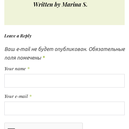
Written by
Marina S.
а
t
ц
и
я
Leave a Reply
п
о
Ваш e-mail не будет опубликован.
Обязательные
з
поля помечены
*
а
п
Your name
*
и
с
я
Your e-mail
*
м