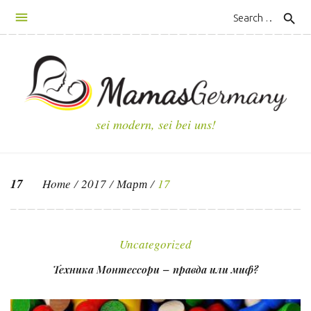
S
search
k
i
p
t
o
c
sei modern, sei bei uns!
o
n
t
17
Home
/
2017
/
Март
/
17
e
n
Д
t
е
Uncategorized
н
Техника Монтессори – правда или миф?
ь