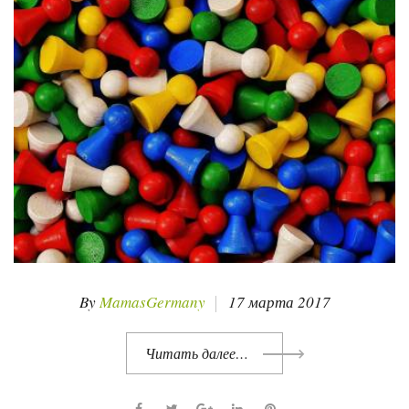
:
1
7
.
0
3
.
2
0
1
7
By
MamasGermany
17 марта 2017
Читать далее…