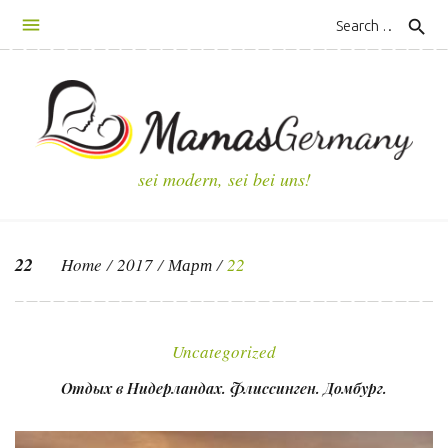
S
search
k
i
p
t
o
c
sei modern, sei bei uns!
o
n
t
22
Home
/
2017
/
Март
/
22
e
n
Д
t
е
Uncategorized
н
Отдых в Нидерландах. Флиссинген. Домбург.
ь