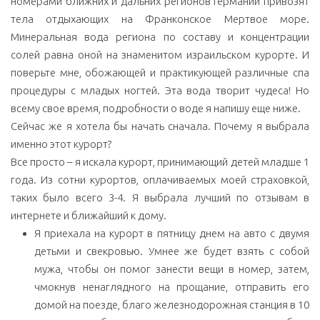
номерами ближних и дальних регионов Германии привозят
тела отдыхающих на Франконское Мертвое море.
Минеральная вода региона по составу и концентрации
солей равна оной на знаменитом израильском курорте. И
поверьте мне, обожающей и практикующей различные спа
процедуры с младых ногтей. Эта вода творит чудеса! Но
всему свое время, подробности о воде я напишу еще ниже.
Сейчас же я хотела бы начать сначала. Почему я выбрала
именно этот курорт?
Все просто – я искала курорт, принимающий детей младше 1
года. Из сотни курортов, оплачиваемых моей страховкой,
таких было всего 3-4. Я выбрала лучший по отзывам в
интернете и ближайший к дому.
Я приехала на курорт в пятницу днем на авто с двумя
детьми и свекровью. Умнее же будет взять с собой
мужа, чтобы он помог занести вещи в номер, затем,
чмокнув ненаглядного на прощание, отправить его
домой на поезде, благо железнодорожная станция в 10