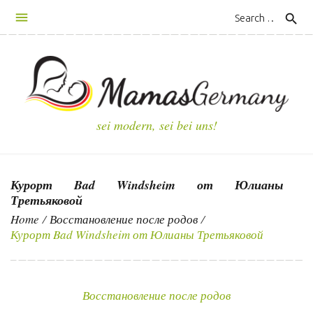
S
search
k
i
p
t
o
c
sei modern, sei bei uns!
o
n
t
Курорт Bad Windsheim от Юлианы
e
Третьяковой
n
Home
/
Восстановление после родов
/
t
Курорт Bad Windsheim от Юлианы Третьяковой
Восстановление после родов