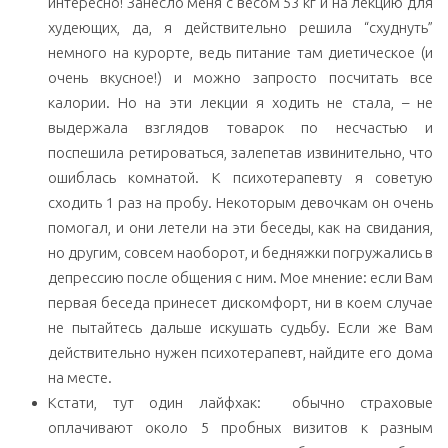
интересно! Занесло меня с весом 53 кг и на лекцию для
худеющих, да, я действительно решила “схуднуть”
немного на курорте, ведь питание там диетическое (и
очень вкусное!) и можно запросто посчитать все
калории. Но на эти лекции я ходить не стала, – не
выдержала взглядов товарок по несчастью и
поспешила ретироваться, залепетав извинительно, что
ошиблась комнатой. К психотерапевту я советую
сходить 1 раз на пробу. Некоторым девочкам он очень
помогал, и они летели на эти беседы, как на свидания,
но другим, совсем наоборот, и бедняжки погружались в
депрессию после общения с ним. Мое мнение: если Вам
первая беседа принесет дискомфорт, ни в коем случае
не пытайтесь дальше искушать судьбу. Если же Вам
действительно нужен психотерапевт, найдите его дома
на месте.
Кстати, тут один лайфхак: обычно страховые
оплачивают около 5 пробных визитов к разным