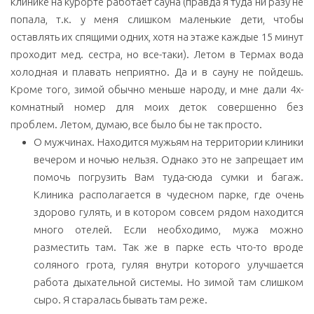
клинике на курорте работает сауна (правда я туда ни разу не
попала, т.к. у меня слишком маленькие дети, чтобы
оставлять их спящими одних, хотя на этаже каждые 15 минут
проходит мед. сестра, но все-таки). Летом в Термах вода
холодная и плавать неприятно. Да и в сауну не пойдешь.
Кроме того, зимой обычно меньше народу, и мне дали 4х-
комнатный номер для моих деток совершенно без
проблем. Летом, думаю, все было бы не так просто.
О мужчинах. Находится мужьям на территории клиники
вечером и ночью нельзя. Однако это не запрещает им
помочь погрузить Вам туда-сюда сумки и багаж.
Клиника располагается в чудесном парке, где очень
здорово гулять, и в котором совсем рядом находится
много отелей. Если необходимо, мужа можно
разместить там. Так же в парке есть что-то вроде
соляного грота, гуляя внутри которого улучшается
работа дыхательной системы. Но зимой там слишком
сыро. Я старалась бывать там реже.