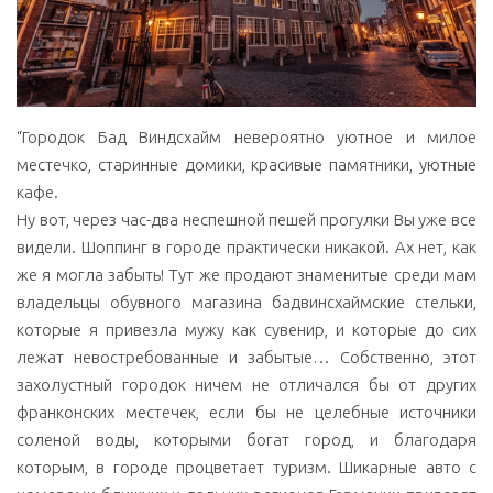
“Городок Бад Виндсхайм невероятно уютное и милое
местечко, старинные домики, красивые памятники, уютные
кафе.
Ну вот, через час-два неспешной пешей прогулки Вы уже все
видели. Шоппинг в городе практически никакой. Ах нет, как
же я могла забыть! Тут же продают знаменитые среди мам
владельцы обувного магазина бадвинсхаймские стельки,
которые я привезла мужу как сувенир, и которые до сих
лежат невостребованные и забытые… Собственно, этот
захолустный городок ничем не отличался бы от других
франконских местечек, если бы не целебные источники
соленой воды, которыми богат город, и благодаря
которым, в городе процветает туризм. Шикарные авто с