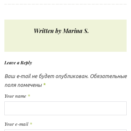
b
t
l
e
e
а
o
e
e
d
r
в
o
r
+
I
e
и
k
n
s
г
Written by
Marina S.
а
t
ц
и
я
Leave a Reply
п
о
Ваш e-mail не будет опубликован.
Обязательные
з
поля помечены
*
а
п
Your name
*
и
с
я
Your e-mail
*
м