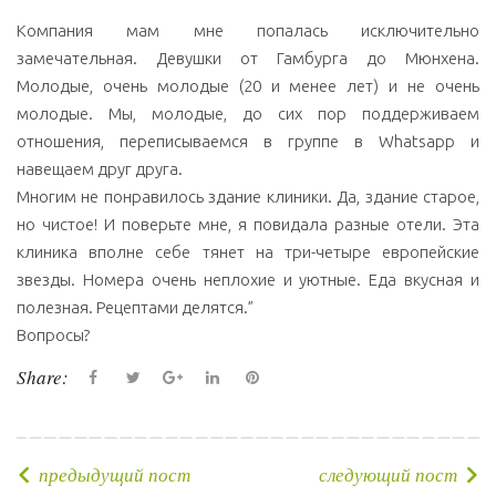
Компания мам мне попалась исключительно
замечательная. Девушки от Гамбурга до Мюнхена.
Молодые, очень молодые (20 и менее лет) и не очень
молодые. Мы, молодые, до сих пор поддерживаем
отношения, переписываемся в группе в Whatsapp и
навещаем друг друга.
Многим не понравилось здание клиники. Да, здание старое,
но чистое! И поверьте мне, я повидала разные отели. Эта
клиника вполне себе тянет на три-четыре европейские
звезды. Номера очень неплохие и уютные. Еда вкусная и
полезная. Рецептами делятся.”
Вопросы?
Share:
F
T
G
L
P
a
w
o
i
i
c
i
o
n
n
e
t
g
k
t
предыдущий пост
следующий пост
Н