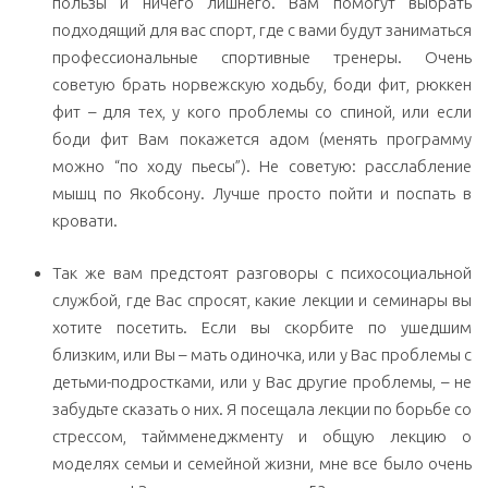
пользы и ничего лишнего. Вам помогут выбрать
подходящий для вас спорт, где с вами будут заниматься
профессиональные спортивные тренеры. Очень
советую брать норвежскую ходьбу, боди фит, рюккен
фит – для тех, у кого проблемы со спиной, или если
боди фит Вам покажется адом (менять программу
можно “по ходу пьесы”). Не советую: расслабление
мышц по Якобсону. Лучше просто пойти и поспать в
кровати.
Так же вам предстоят разговоры с психосоциальной
службой, где Вас спросят, какие лекции и семинары вы
хотите посетить. Если вы скорбите по ушедшим
близким, или Вы – мать одиночка, или у Вас проблемы с
детьми-подростками, или у Вас другие проблемы, – не
забудьте сказать о них. Я посещала лекции по борьбе со
стрессом, таймменеджменту и общую лекцию о
моделях семьи и семейной жизни, мне все было очень