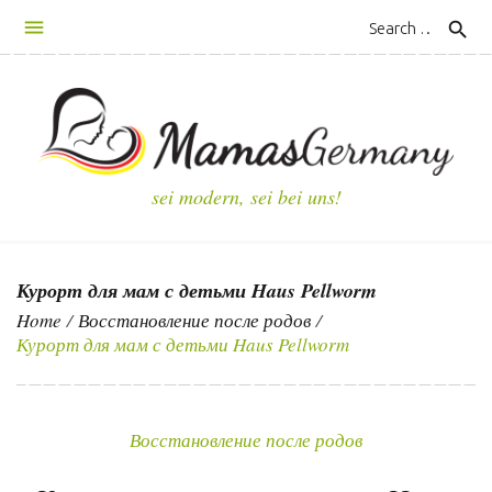
S
search
k
i
p
t
o
c
sei modern, sei bei uns!
o
n
t
Курорт для мам с детьми Haus Pellworm
e
n
Home
/
Восстановление после родов
/
Курорт для мам с детьми Haus Pellworm
t
Восстановление после родов