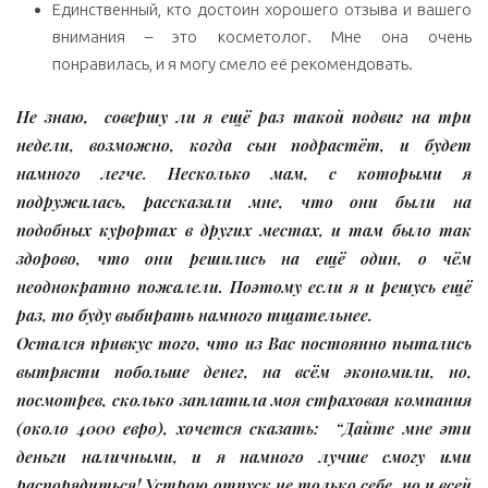
Единственный, кто достоин хорошего отзыва и вашего
внимания – это косметолог. Мне она очень
понравилась, и я могу смело её рекомендовать.
Не знаю, совершу ли я ещё раз такой подвиг на три
недели, возможно, когда сын подрастёт, и будет
намного легче. Несколько мам, с которыми я
подружилась, рассказали мне, что они были на
подобных курортах в других местах, и там было так
здорово, что они решились на ещё один, о чём
неоднократно пожалели. Поэтому если я и решусь ещё
раз, то буду выбирать намного тщательнее.
Остался привкус того, что из Вас постоянно пытались
вытрясти побольше денег, на всём экономили, но,
посмотрев, сколько заплатила моя страховая компания
(около 4000 евро), хочется сказать: “Дайте мне эти
деньги наличными, и я намного лучше смогу ими
распорядиться! Устрою отпуск не только себе, но и всей