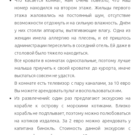
Что касается комнат, нам очень повезло, что наш
номер находился на втором этаже. Жильцы первого
этажа жаловались на постоянный шум, отсутствие
возможности отдохнуть и на сильную влажность. Днём
у них стояли аппараты, вытягивающие влагу. Одна из
женщин имела аллергию на плесень, и её пришлось
администрации переселить в соседний отель. Ей даже в
столовой было тяжело находиться.
Все кровати в комнатах односпальные, поэтому лучше
малыша приучить к своей кроватке до курорта, иначе
выспаться совсем не удастся.
В комнате есть телевизор с пару каналами, за 10 евро
Вы можете арендовать пульт и воспользоваться им.
Из развлечений: один раз предлагают экскурсию на
корабле к острову с морскими котиками. Близко
корабль не подплывает, поэтому можно полюбоваться
на котиков издалека. За 2 евро можно арендовать у
капитана бинокль. Стоимость данной экскурсии с