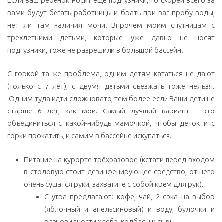
Если ваш ребёнок носит ещё подгузники, то скорей всего за
вами будут бегать работницы и брать при вас пробу воды,
нет ли там наличия мочи. Впрочем моим спутницам с
трёхлетними детьми, которые уже давно не носят
подгузники, тоже не разрешили в большой бассейн.
С горкой та же проблема, одним детям кататься не дают
(только с 7 лет), с двумя детьми съезжать тоже нельзя.
Одним туда идти сложновато, тем более если Ваши дети не
старше 6 лет, как мои. Самый лучший вариант – это
объединиться с какой-нибудь мамочкой, чтобы деток и с
горки прокатить, и самим в бассейне искупаться.
Питание на курорте трёхразовое (кстати перед входом
в столовую стоит дезинфецирующее средство, от него
очень сушатся руки, захватите с собой крем для рук).
С утра предлагают: кофе, чай, 2 сока на выбор
(яблочный и апельсиновый) и воду, булочки и
разновидности хлеба, колбасы и сыры.