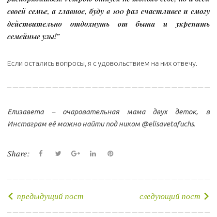
своей семье, а главное, буду в 100 раз счастливее и смогу
действительно отдохнуть от быта и укрепить
семейные узы!”
Если остались вопросы, я с удовольствием на них отвечу.
Елизавета – очаровательная мама двух деток, в
Инстаграм её можно найти под ником @elisavetafuchs.
Share:
F
T
G
L
P
a
w
o
i
i
c
i
o
n
n
e
t
g
k
t
предыдущий пост
следующий пост
Н
b
t
l
e
e
а