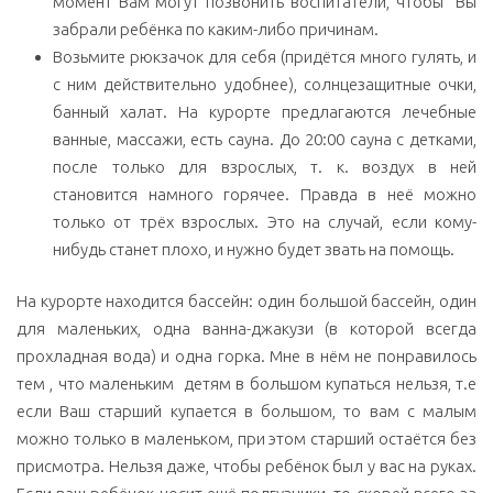
момент Вам могут позвонить воспитатели, чтобы Вы
забрали ребёнка по каким-либо причинам.
Возьмите рюкзачок для себя (придётся много гулять, и
с ним действительно удобнее), солнцезащитные очки,
банный халат. На курорте предлагаются лечебные
ванные, массажи, есть сауна. До 20:00 сауна с детками,
после только для взрослых, т. к. воздух в ней
становится намного горячее. Правда в неё можно
только от трёх взрослых. Это на случай, если кому-
нибудь станет плохо, и нужно будет звать на помощь.
На курорте находится бассейн: один большой бассейн, один
для маленьких, одна ванна-джакузи (в которой всегда
прохладная вода) и одна горка. Мне в нём не понравилось
тем , что маленьким детям в большом купаться нельзя, т.е
если Ваш старший купается в большом, то вам с малым
можно только в маленьком, при этом старший остаётся без
присмотра. Нельзя даже, чтобы ребёнок был у вас на руках.