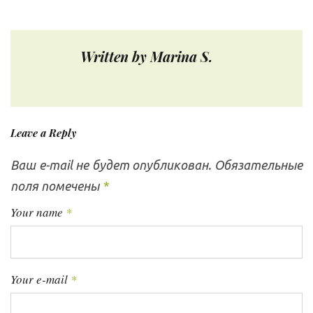
o
e
e
d
r
в
o
r
+
I
e
и
k
n
s
г
Written by
Marina S.
а
t
ц
и
я
Leave a Reply
п
о
Ваш e-mail не будет опубликован.
Обязательные
з
поля помечены
*
а
п
Your name
*
и
с
я
Your e-mail
*
м