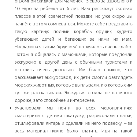
огромной скидкой для мамочек 15 евро за взрослого и
10 евро за ребёнка от 6 лет. Вам расскажут сколько
плюсов в этой совместной поездке, но уже скоро Вы
начнёте в этом сомневаться. Можете себе представить
такую картину: полный корабль орущих, куда-то
убегающих детей и бегающих за ними их мам.
Насладиться таким “круизом” получилось очень слабо.
Потом я общалась с мамочками, которые предпочли
экскурсию в другой день с обычными туристами и
остались очень довольны. Им было слышно, что
рассказывает экскурсовод, их дети смогли разглядеть
морских животных, которые выплывали, и о которых им
тут же рассказывали. Экскурсия стоила не на много
дороже, зато спокойнее и интереснее.
Участвовали мы почти во всех мероприятиях:
смастерили с детьми шкатулку, разрисовали платки,
отшлифовали янтарь и сделали из него подвеску, – за
весь материал нужно было платить. Идя на такой